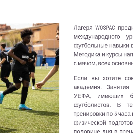
Лагеря WOSPAC пред
международного ур
футбольные навыки в
Методика и курсы на
с мячом, всех основн
Если вы хотите со
академия. Занятия
УЕФА, имеющих б
футболистов. В те
тренировки по 3 часа
физической подготов
половине дня в трен